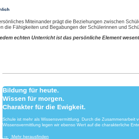
nlich
ersönliches Miteinander prägt die Beziehungen zwischen Schüle
n die Fähigkeiten und Begabungen der Schülerinnen und Schüler
jedem echten Unterricht ist das persönliche Element wesentl
Bildung für heute.
Wissen für morgen.
Charakter für die Ewigkeit.
Schule ist mehr als Wissensvermittlung. Durch die Zusammenarbeit v
Wissensvermittlung legen wir ebenso Wert auf die charakterliche Entw
Mehr herausfinden