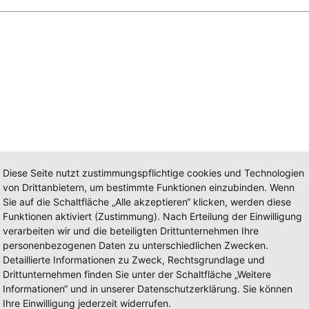
Diese Seite nutzt zustimmungspflichtige cookies und Technologien
von Drittanbietern, um bestimmte Funktionen einzubinden. Wenn
Sie auf die Schaltfläche „Alle akzeptieren“ klicken, werden diese
Funktionen aktiviert (Zustimmung). Nach Erteilung der Einwilligung
verarbeiten wir und die beteiligten Drittunternehmen Ihre
personenbezogenen Daten zu unterschiedlichen Zwecken.
 Hand geschehen. Es soll greifbar sein und auf die praktische
Detaillierte Informationen zu Zweck, Rechtsgrundlage und
baut. Besondere Höhepunkte sind dabei der regelmäßige Kochunte
en und Schüler selber Verantwortung.
Drittunternehmen finden Sie unter der Schaltfläche „Weitere
Informationen“ und in unserer Datenschutzerklärung. Sie können
e sich am besten.“ Ellen White
Ihre Einwilligung jederzeit widerrufen.