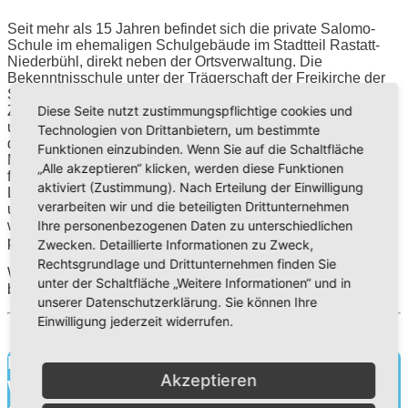
Seit mehr als 15 Jahren befindet sich die private Salomo-
Schule im ehemaligen Schulgebäude im Stadtteil Rastatt-
Niederbühl, direkt neben der Ortsverwaltung. Die
Bekenntnisschule unter der Trägerschaft der Freikirche der
Siebenten-Tags-Adventisten gliedert sich in die beiden
Diese Seite nutzt zustimmungspflichtige cookies und
Zweige: staatlich anerkannte Grundschule (gegründet 2009)
und staatlich genehmigte Realschule (seit 2011). Das Motto
Technologien von Drittanbietern, um bestimmte
der christlichen Schule lautet: „Bildung für heute. Wissen für
Funktionen einzubinden. Wenn Sie auf die Schaltfläche
Morgen. Charakter für die Ewigkeit.“ Kleine Klassen, eine
„Alle akzeptieren“ klicken, werden diese Funktionen
freundliche Lernbegleitung, sowie ein wertschätzendes
aktiviert (Zustimmung). Nach Erteilung der Einwilligung
Lernklima schaffen ideale Voraussetzungen für schulisches
verarbeiten wir und die beteiligten Drittunternehmen
und persönliches Wachstum. Neben fachlichem Unterricht
Ihre personenbezogenen Daten zu unterschiedlichen
werden soziale Kompetenzen, selbstständiges Arbeiten und
praktisch/musische Fertigkeiten gezielt gefördert.
Zwecken. Detaillierte Informationen zu Zweck,
Rechtsgrundlage und Drittunternehmen finden Sie
Wir freuen uns darauf, Sie bei unserer Infoveranstaltung
unter der Schaltfläche „Weitere Informationen“ und in
begrüßen zu dürfen
unserer Datenschutzerklärung. Sie können Ihre
Einwilligung jederzeit widerrufen.
Bildung für heute.
Akzeptieren
Wissen für morgen.