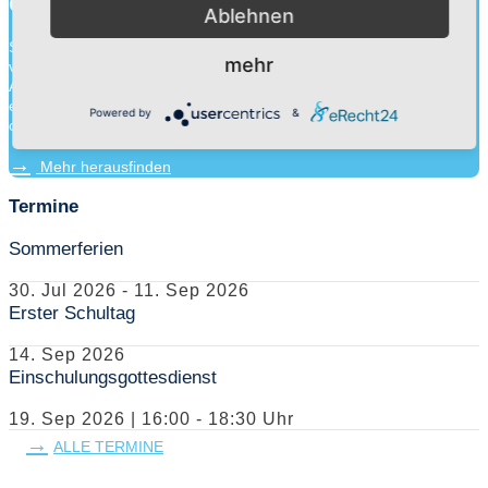
Charakter für die Ewigkeit.
Ablehnen
Schule ist mehr als Wissensvermittlung. Durch die Zusammenarbeit
mehr
von Schülern, Lehrern und Eltern gehen wir an unseren
Adventistischen Bekenntnisschulen eine Erziehungspartnerschaft
ein. Neben der Wissensvermittlung legen wir ebenso Wert auf die
Powered by
&
charakterliche Entwick...
Mehr herausfinden
Termine
Sommerferien
30. Jul 2026
-
11. Sep 2026
Erster Schultag
14. Sep 2026
Einschulungsgottesdienst
19. Sep 2026
|
16:00 - 18:30
Uhr
ALLE TERMINE