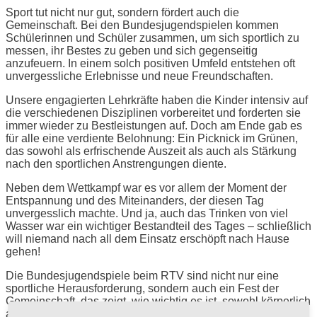
Sport tut nicht nur gut, sondern fördert auch die
Gemeinschaft. Bei den Bundesjugendspielen kommen
Schülerinnen und Schüler zusammen, um sich sportlich zu
messen, ihr Bestes zu geben und sich gegenseitig
anzufeuern. In einem solch positiven Umfeld entstehen oft
unvergessliche Erlebnisse und neue Freundschaften.
Unsere engagierten Lehrkräfte haben die Kinder intensiv auf
die verschiedenen Disziplinen vorbereitet und forderten sie
immer wieder zu Bestleistungen auf. Doch am Ende gab es
für alle eine verdiente Belohnung: Ein Picknick im Grünen,
das sowohl als erfrischende Auszeit als auch als Stärkung
nach den sportlichen Anstrengungen diente.
Neben dem Wettkampf war es vor allem der Moment der
Entspannung und des Miteinanders, der diesen Tag
unvergesslich machte. Und ja, auch das Trinken von viel
Wasser war ein wichtiger Bestandteil des Tages – schließlich
will niemand nach all dem Einsatz erschöpft nach Hause
gehen!
Die Bundesjugendspiele beim RTV sind nicht nur eine
sportliche Herausforderung, sondern auch ein Fest der
Gemeinschaft, das zeigt, wie wichtig es ist, sowohl körperlich
als auch geistig in Bewegung zu bleiben.